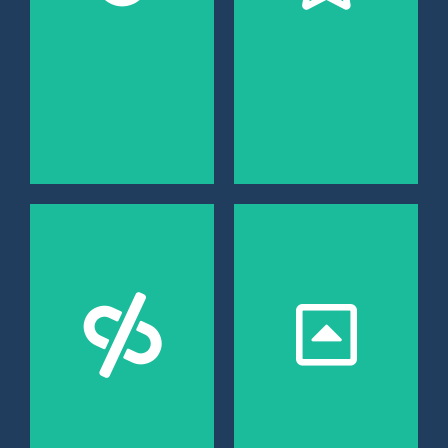
REVESTIMIENTO
REVESTIMIENTO
EXTERIOR: Edificio
EXTERIOR, UNIFAMILIAR:
Fachada ventilada en
Revestimiento exterior
granito y lámina
para decoración y
porcelánica con grapa
protección. [GALERAS]
gris. [FERROL]
04
03
SUPERFICIES DE
TRABAJO: Encimera de
REVESTIMIENTO
cocina. Instalación en
INTERIOR: Portal y
piezas de gran formato,