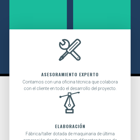
escaleras de edificio
sin cortes, sin uniones,
público Cárcel. [LUGO]
sin límites al atractivo
de una superficie
uniforme
ASESORAMIENTO EXPERTO
Contamos con una oficina técnica que colabora
con el cliente en todo el desarrollo del proyecto.
ELABORACIÓN
Fábrica/taller dotada de maquinaria de última