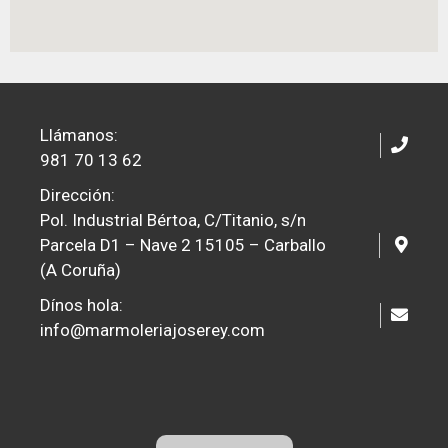
Llámanos:
981 70 13 62
Dirección:
Pol. Industrial Bértoa, C/Titanio, s/n
Parcela D1 – Nave 2 15105 – Carballo
(A Coruña)
Dínos hola:
info@marmoleriajoserey.com